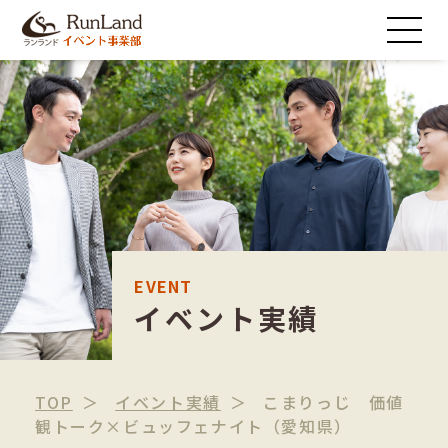
EVENT
イベント実績
TOP
イベント実績
こまりっじ 価値
観トーク×ビュッフェナイト（愛知県）