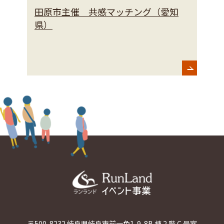
田原市主催 共感マッチング（愛知
k
県）
フ
R
参
〒500-8232 岐阜県岐阜市前一色1-9-8
B 棟 2 階 C 号室