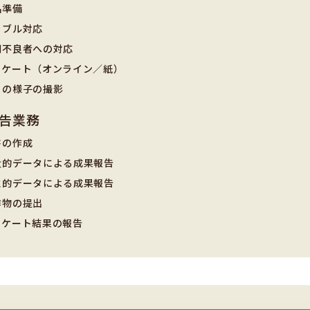
品準備
ラブル対応
調不良者への対応
ンケート（オンライン／紙）
日の様子の撮影
告業務
書の作成
量的データによる成果報告
性的データによる成果報告
作物の提出
ンケート結果の報告