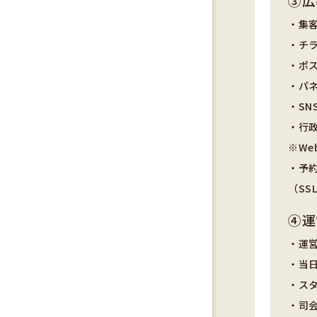
③広
・集客
・チ
・ポ
・パ
・SN
・行
※We
・予
（SS
④運
・運
・当
・ス
・司