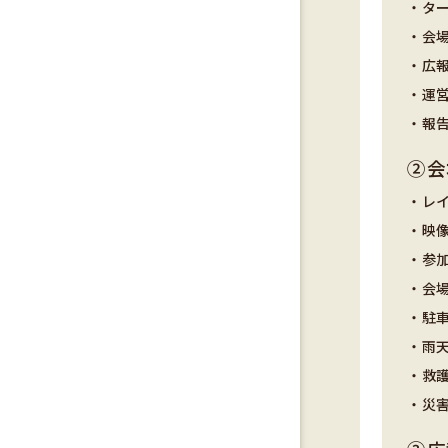
・タ
・会
・広
・運
・報
②
・レ
・映
・参
・会
・駐
・雨
・救
・災