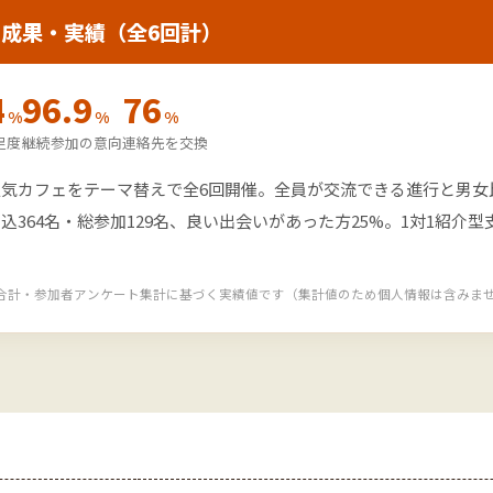
成果・実績（全6回計）
S
4
96.9
76
%
%
%
足度
継続参加の意向
連絡先を交換
人気カフェをテーマ替えで全6回開催。全員が交流できる進行と男女
込364名・総参加129名、良い出会いがあった方25%。1対1紹
の合計・参加者アンケート集計に基づく実績値です（集計値のため個人情報は含みま