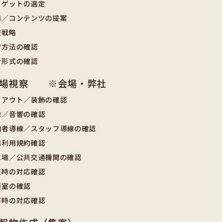
ーゲットの選定
場／コンテンツの提案
報戦略
営方法の確認
告形式の確認
会場視察 ※会場・弊社
イアウト／装飾の確認
像／音響の確認
加者導線／スタッフ導線の確認
場利用規約確認
車場／公共交通機関の確認
天時の対応確認
護室の確認
害時の対応確認