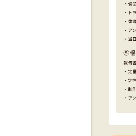
・備
・ト
・体
・ア
・当
⑤報
報告
・定
・定
・制
・ア