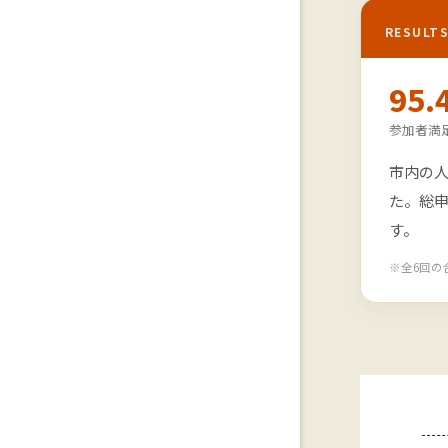
RESULT
95.
参加者満
市内の
た。総申
す。
※全6回