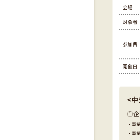
会場
対象者
参加費
開催日
<
①企
・事
・事