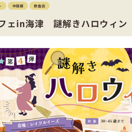
ト
中規模
飲食店
カフェin海津 謎解きハロウィ