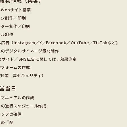
報物作成（集客）
Webサイト構築
ラシ制作／印刷
スター制作／印刷
ネル制作
S広告（Instagram／X／Facebook／YouTube／TikTokなど）
政のデジタルサイネージ素材制作
bサイト／SNS広告に関しては、効果測定
約フォームの作成
L対応 高セキュリティ）
営当日
営マニュアルの作成
日の進行スケジュール作成
タッフの確保
会の手配