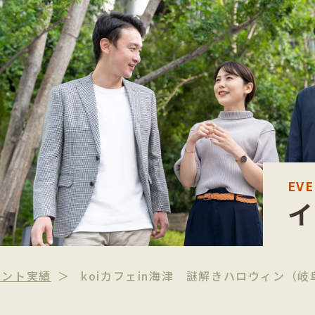
EV
ベント実績
koiカフェin海津 謎解きハロウィン（岐